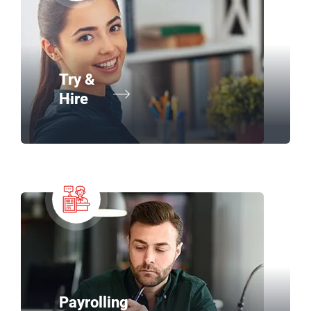
Try &
Hire
Payrolling