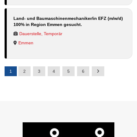
Land- und Baumaschinenmechaniker/in EFZ (m/w/d)
100% in Region Emmen gesucht.
Dauerstelle, Temporär
Emmen
1
2
3
4
5
6