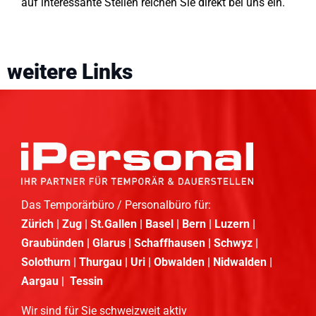
auf interessante Stellen reichen Sie direkt bei uns ein.
weitere Links
Das Temporärbüro / Personalbüro für:
Zürich | Zug | St.Gallen | Basel | Bern | Luzern |
Graubünden | Glarus | Schaffhausen | Schwyz |
Solothurn | Thurgau | Uri | Obwalden | Nidwalden |
Aargau | Tessin
Wir sind für Sie schweizweit aktiv